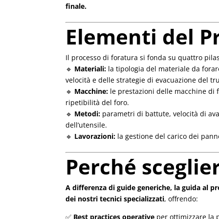
finale.
Elementi del P
Il processo di foratura si fonda su quattro pilas
🔹
Materiali:
la tipologia del materiale da forare
velocità e delle strategie di evacuazione del tru
🔹
Macchine:
le prestazioni delle macchine di f
ripetibilità del foro.
🔹
Metodi:
parametri di battute, velocità di ava
dell’utensile.
🔹
Lavorazioni:
la gestione del carico dei panne
Perché sceglie
A differenza di guide generiche, la guida al 
dei nostri tecnici specializzati
, offrendo:
✅
Best practices operative
per ottimizzare la p