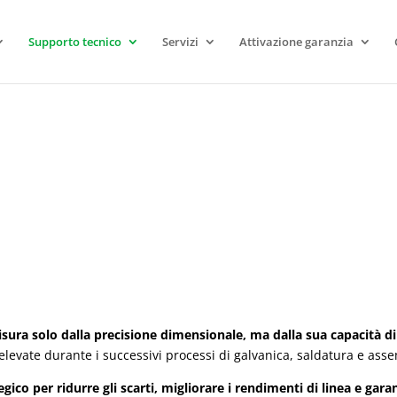
Supporto tecnico
Servizi
Attivazione garanzia
ratura PCB
ratura PCB
isura solo dalla precisione dimensionale, ma dalla sua capacità di 
evate durante i successivi processi di galvanica, saldatura e ass
co per ridurre gli scarti, migliorare i rendimenti di linea e garantir